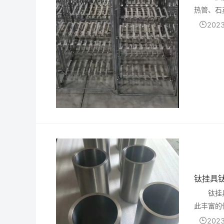
热管、石
钛锡炉、
2023
钛挂具
钛挂
此丰富的
条极度辉
2023