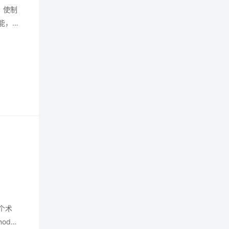
，使制
能，
个术
od