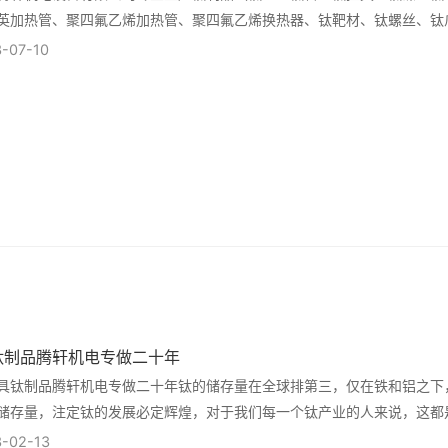
英加热管、聚四氟乙烯加热管、聚四氟乙烯换热器、钛靶材、钛螺丝、钛
钛蓝袋），挂具系列（电镀五金挂具、汽配塑胶挂...
-07-10
钛制品腾轩机电专做二十年
具钛制品腾轩机电专做二十年钛的储存量在全球排第三，仅在铁和铝之下
储存量，注定钛的发展必定辉煌，对于我们每一个钛产业的人来说，这都
煌的发展路线，我们的前景非常广阔，对未来充满...
-02-13