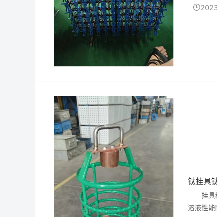
e），在
2023
钛挂具
挂具
溶液性能