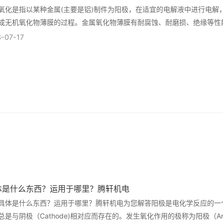
氧化是指以某种金属(主要是铝)制件为阳极，在适宜的电解液中进行电解
成无机氧化物薄膜的过程。金属氧化物薄膜有耐腐蚀、耐磨损、绝缘等性
的保护层或涂漆的底层。氧化物薄膜还可以吸...
-07-17
体是什么东西？运用于哪里？腾轩机电
具体是什么东西？运用于哪里？腾轩机电为您解答阳极是电化学反应的一
总是与阴极（Cathode)相对应而存在的。发生氧化作用的极称为阳极（An