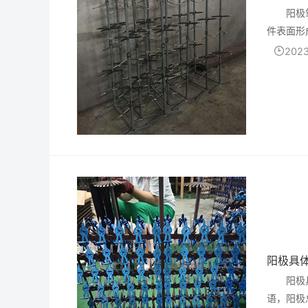
阳极
件表面形
可作金属
2023
阳极具
阳极
语，阳极