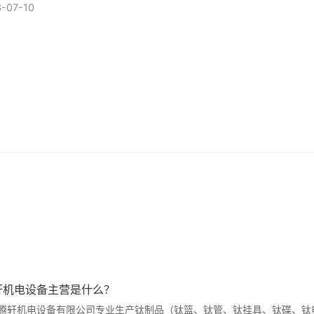
电性能；并要求重量轻、面积小、坚固耐用、装卸...
-07-10
轩机电设备主营是什么？
腾轩机电设备有限公司专业生产钛制品（钛篮、钛管、钛挂具、钛碟、钛