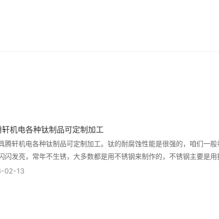
腾轩机电各种钛制品可定制加工
具腾轩机电各种钛制品可定制加工。钛的耐腐蚀性能是很强的，咱们一般
闪闪发亮，常年不生锈，大多数都是用不锈钢来制作的，不锈钢主要是用
的镍鉻合金来制作的，但是钛可比镍鉻合金的耐腐...
-02-13