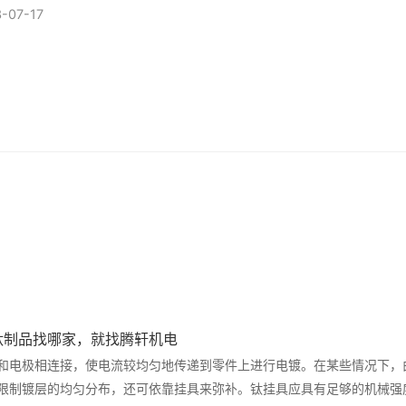
原电池中，阳极是负极，电子由负极流...
-07-17
钛制品找哪家，就找腾轩机电
和电极相连接，使电流较均匀地传递到零件上进行电镀。在某些情况下，
限制镀层的均匀分布，还可依靠挂具来弥补。钛挂具应具有足够的机械强