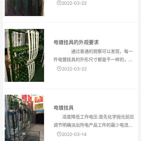
必要的的电镀架清洁技术，以满足下列要
2022-03-22
求： ①清洗篮提前更换零件，以消除
毛刺，小气泡在表面上的皮肤，非金属杂
物，铁锈和其它表面缺陷...
电镀挂具的外观要求
通过普通的观察可以发现，每一
件电镀挂具的外形尺寸都是不一样的，那
么它们的大小有什么决定呢？一般的挂具
2022-03-22
外形尺寸的大小是通过零件还有设备的要
求来进行决定的，通过合理的设计挂具的
形状大小，就能...
电镀挂具
适度降低工作电压:首先化学抛光前应
调节明确派出所电产品工件的最少电流量,
含意便是务必在是多少电流量以上产品工
2022-03-14