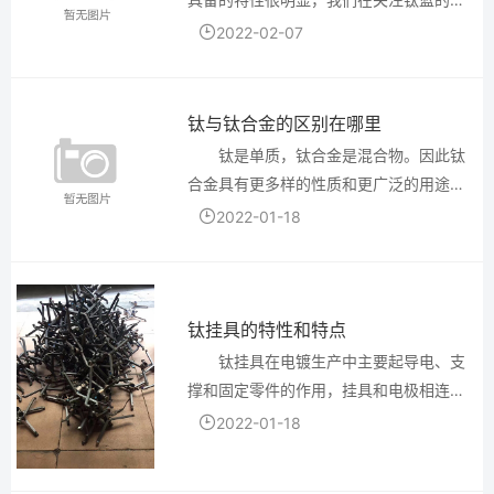
候除了可以看看实际使用的场所范围之
2022-02-07
外，也可以看看整体的市场认可度，要是
都可以得到很多人的支持，基本上大家也
都可以合理选择，现在本身的...
钛与钛合金的区别在哪里
钛是单质，钛合金是混合物。因此钛
合金具有更多样的性质和更广泛的用途。
钛合金 概念定义： 以钛为基加入其他合金
2022-01-18
元素组成的合金称作钛合金。钛合金具有
密度低、比强度高、抗腐蚀性能好、工艺
性能好等优点,是较为...
钛挂具的特性和特点
钛挂具在电镀生产中主要起导电、支
撑和固定零件的作用，挂具和电极相连
接，使电流较均匀地传递到零件上进行电
2022-01-18
镀。在某些情况下，由于溶液性能限制镀
层的均匀分布，还可依靠挂具来弥补。钛