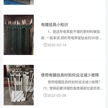
件才可以电亮。明显低于正常电流量的实
际操作,会造成产品工件一直解决融解情况
,不出光。或者产...
电镀挂具小知识
1、挑选导电率能不错的原材料做挂
具: 一般来讲,铜的导电率是钛丝的20倍以
上,因此铜挂具的导电能力比钛挂具的导电
2022-03-14
能力要好,更不易造成挂掉。一般可以选用
有延展性及强度不错的磷铜线做挂具。自
然还需要考虑到...
使用电镀挂具时如何设法减少故障
使用电镀挂具时如何设法减少故障？
（1）使用前要详细检查绝缘部位是否有
损，以防漏电、局部镀不上。（2）不使用
2022-02-28
镀层过厚的挂具，以防导电不良。（3）不
使用混合挂具，以防互相干扰正常镀覆。