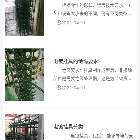
根据零件的形状、镀层技术要求、工
艺和设备大小来的不同，可有不同类型的
挂具。譬如自动线和手工线就有区别。通
2022-04-11
常挂具车间都准备有适用于各种常见零件
的通用挂具和只为某种零件设计制作的专
用挂具。通用挂具种类形式...
电镀挂具的绝缘要求
绝缘要求：挂具制作成型后，非接触
部位是需要绝缘处理黼，这是为节省贵重
金属的消耗，延长挂具的使用寿命所必须
2022-04-11
经过的陟骤，在这一过程中需要注意以下
几点。 ①挂具绝缘处理之前必须洗刷
干净。洗刷目的是提高绝缘...
电镀挂具分类
电镀挂具，包括： 能够导电的支