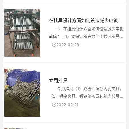
（4）利用假阴极和屏...
在挂具设计方面如何设法减少电镀故障
1、在挂具设计方面如何设法减少电镀
故障？（1）要保证所夹镀件电镀时所需电
流的畅通。根据镀件和夹具暴露部位的表
2022-02-28
面积、所需电流（包括冲击电流）计算所
用导线的截面积，若截面积设计过小，不
但会引起挂具过热，电...
专用挂具
专用挂具（1）双极性法镀内孔夹具。
（2）镀铬夹具。镀铬溶液氧化能力较强，
挂具材料应稳定，可用钛或紫铜作挂具。
2022-02-21
夹具导电部分应有足够的横截面积，不发
热。夹具结构以焊接形式连接，导电铜钩
应弯成直角形。夹具与...