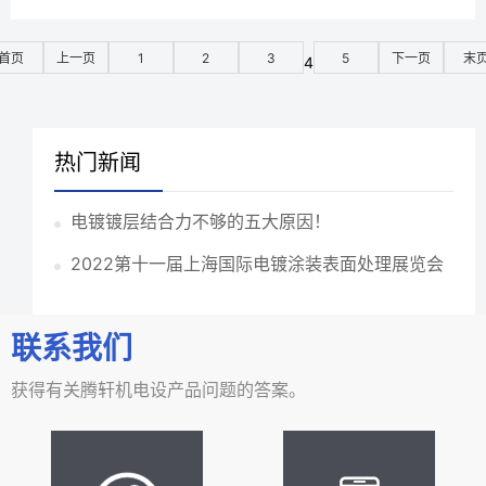
挂具在电镀生产中主要起导电...
首页
上一页
1
2
3
5
下一页
末
4
热门新闻
电镀镀层结合力不够的五大原因！
2022第十一届上海国际电镀涂装表面处理展览会
联系我们
获得有关腾轩机电设产品问题的答案。