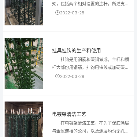
架，包括两个相对设置的连杆，所述支架
外设有包胶； 能够导电的夹紧工装件，两
2022-03-28
端分别固定连接于两个所述连杆，所述夹
紧工装...
挂具挂钩的生产和使用
挂钩是用钢筋和碳钢做成，主杆和横
杆大部份用钢筋，挂钩用铁线或加硬碳钢
或弹簧钢线。挂钩形状和大小是按产品的
2022-03-28
卡位设计，一般用1.5到3.0的线直径，采
用U形挂钩比较多。链接部位是穿线，压紧
固定，也可以直接...
电镀架清洁工艺
在电镀架清洁工艺，在为了保底涂层
与金属连接的公司，以及涂层均匀无孔，