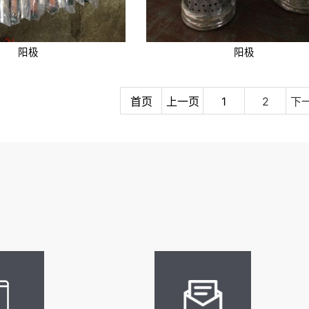
阳极
阳极
首页
上一页
1
2
下