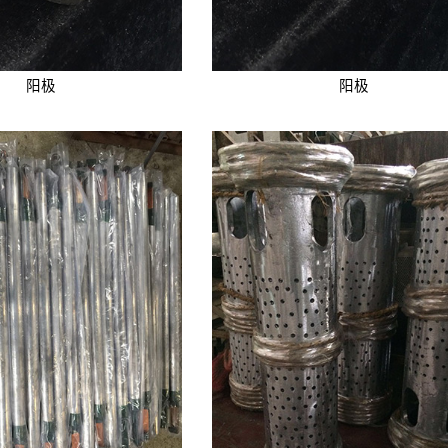
阳极
阳极