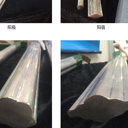
阳极
阳极