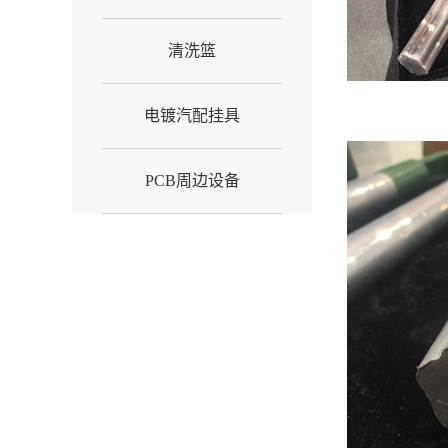
清洗篮
电镀汽配挂具
PCB周边设备