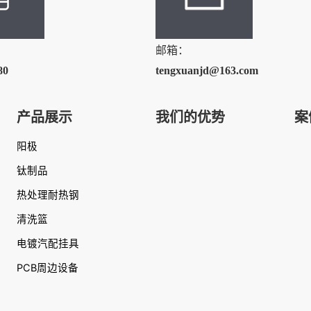
邮箱：
80
tengxuanjd@163.com
产品展示
我们的优势
案
阳极
钛制品
热处理耐热钢
清洗篮
电镀汽配挂具
PCB周边设备