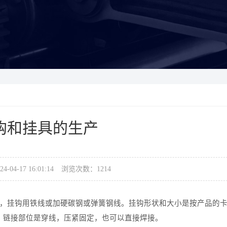
钩和挂具的生产
-04-17 16:01:14
浏览次数：
1214
，挂钩用铁线或加硬碳钢或弹簧钢线。挂钩形状和大小是按产品的
较多。链接部位是穿线，压紧固定，也可以直接焊接。