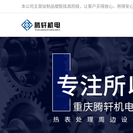
本公司主营钛制品塑胶挂具阳极，让客户买得放心，用得安